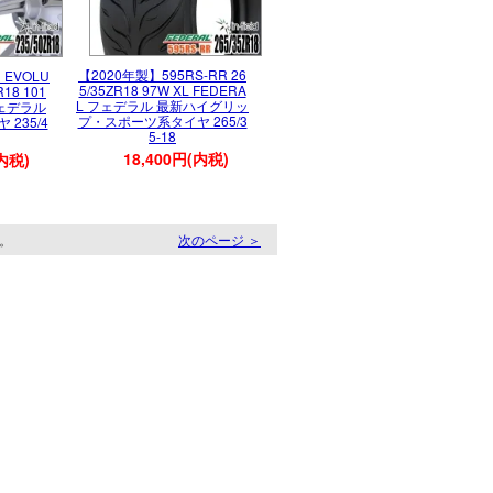
【2020年製】595RS-RR 26
】EVOLU
5/35ZR18 97W XL FEDERA
R18 101
L フェデラル 最新ハイグリッ
 フェデラル
プ・スポーツ系タイヤ 265/3
235/4
5-18
18,400円(内税)
(内税)
す。
次のページ ＞