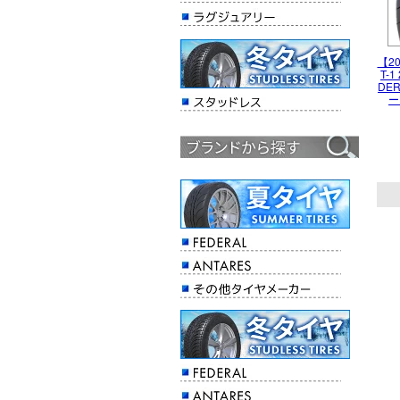
【20
T-1
DE
ー