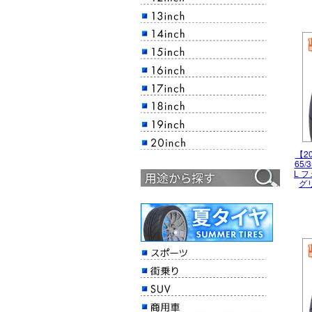
【20
65/
L 
グリ