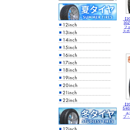
【20
30Z
フ
スポ
【2
5/4
ェ
プ・