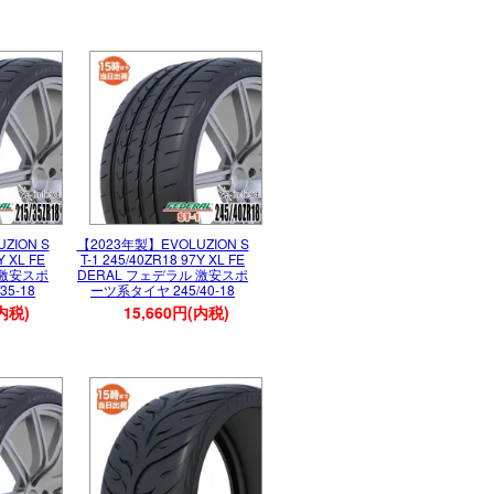
ZION S
【2023年製】EVOLUZION S
Y XL FE
T-1 245/40ZR18 97Y XL FE
 激安スポ
DERAL フェデラル 激安スポ
5-18
ーツ系タイヤ 245/40-18
(内税)
15,660円(内税)