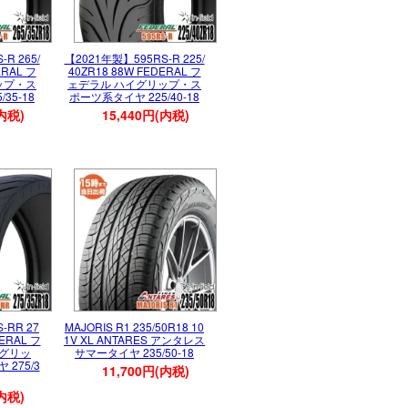
R 265/
【2021年製】595RS-R 225/
ERAL フ
40ZR18 88W FEDERAL フ
ップ・ス
ェデラル ハイグリップ・ス
35-18
ポーツ系タイヤ 225/40-18
(内税)
15,440円(内税)
-RR 27
MAJORIS R1 235/50R18 10
DERAL フ
1V XL ANTARES アンタレス
イグリッ
サマータイヤ 235/50-18
275/3
11,700円(内税)
(内税)