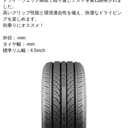
ドライ・ウエット路面で繰り返しテストを重ね開発されま
した。
高いグリップ性能と環境適合性を備え、快適なドライビン
グを楽しめます。
街乗りにオススメ！
外径：-mm
タイヤ幅：-mm
標準リム幅：4.5inch